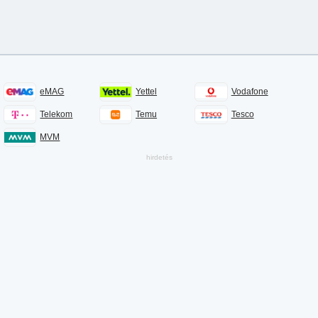
eMAG
Yettel
Vodafone
Telekom
Temu
Tesco
MVM