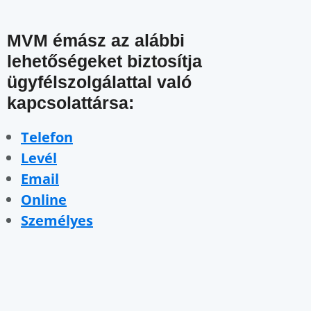
MVM émász az alábbi
lehetőségeket biztosítja
ügyfélszolgálattal való
kapcsolattársa:
Telefon
Levél
Email
Online
Személyes