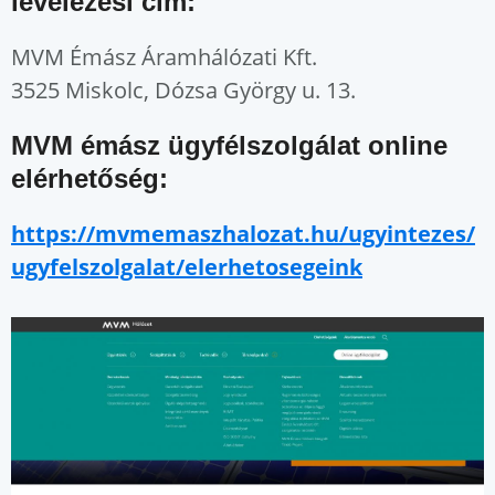
levelezési cím:
MVM Émász Áramhálózati Kft.
3525 Miskolc, Dózsa György u. 13.
MVM émász ügyfélszolgálat online
elérhetőség:
https://mvmemaszhalozat.hu/ugyintezes/
ugyfelszolgalat/elerhetosegeink