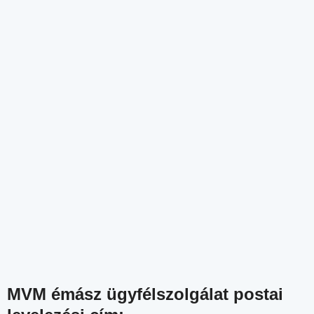
MVM émász ügyfélszolgálat postai