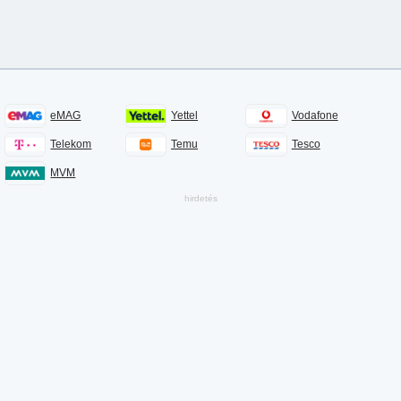
eMAG
Yettel
Vodafone
Telekom
Temu
Tesco
MVM