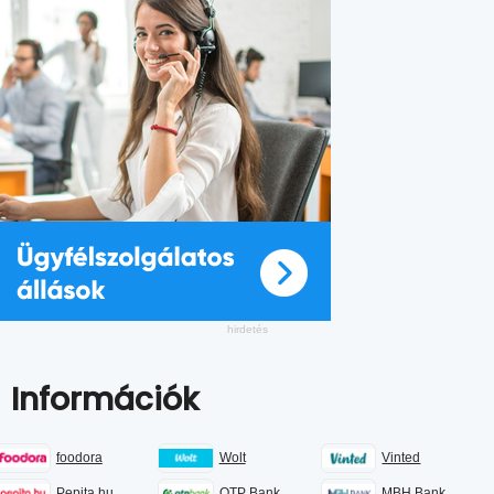
Információk
foodora
Wolt
Vinted
Pepita.hu
OTP Bank
MBH Bank