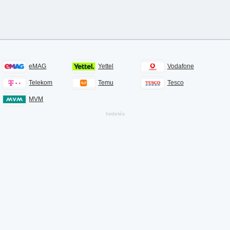
eMAG
Yettel
Vodafone
Telekom
Temu
Tesco
MVM