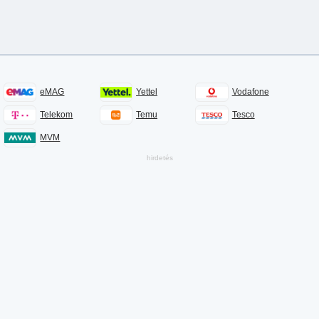
eMAG
Yettel
Vodafone
Telekom
Temu
Tesco
MVM