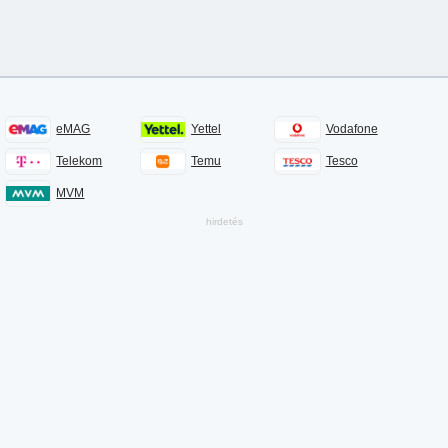
eMAG
Yettel
Vodafone
Telekom
Temu
Tesco
MVM