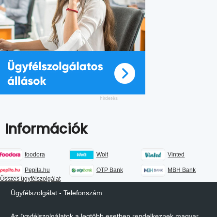
Információk
foodora
Wolt
Vinted
Pepita.hu
OTP Bank
MBH Bank
Összes ügyfélszolgálat
Ügyfélszolgálat - Telefonszám
Az ügyfélszolgálatok a legtöbb esetben rendelkeznek magyar