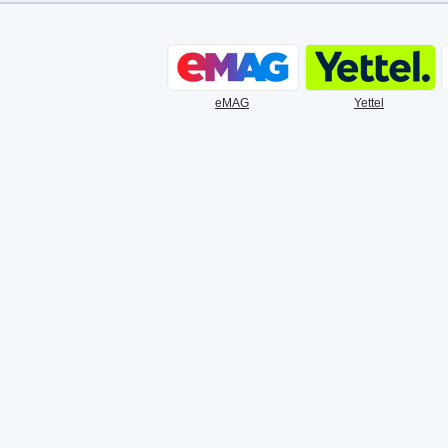
eMAG
Yettel