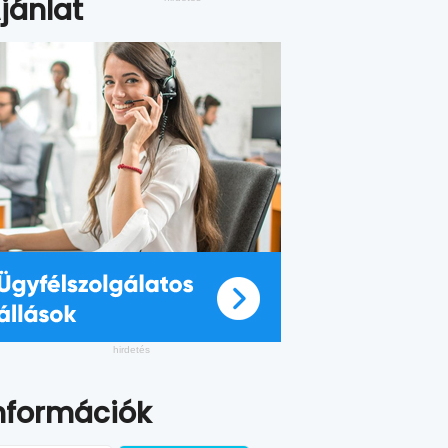
jánlat
nformációk