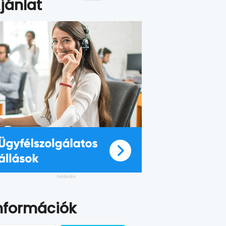
jánlat
nformációk