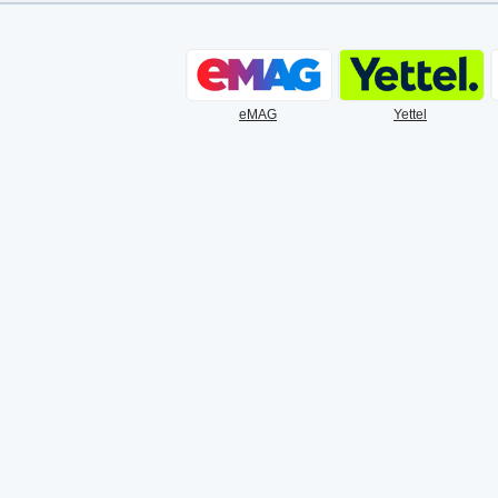
eMAG
Yettel