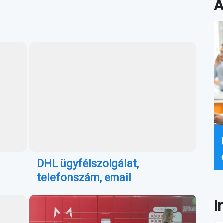
A
DHL ügyfélszolgálat,
telefonszám, email
I