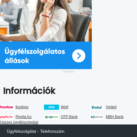
Információk
foodora
Wolt
Vinted
Pepita.hu
OTP Bank
MBH Bank
Összes ügyfélszolgálat
Ügyfélszolgálat - Telefonszám