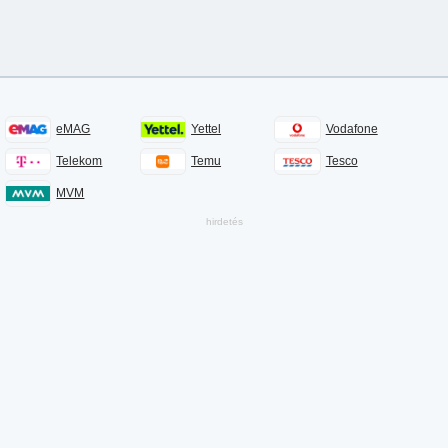
eMAG
Yettel
Vodafone
Telekom
Temu
Tesco
MVM