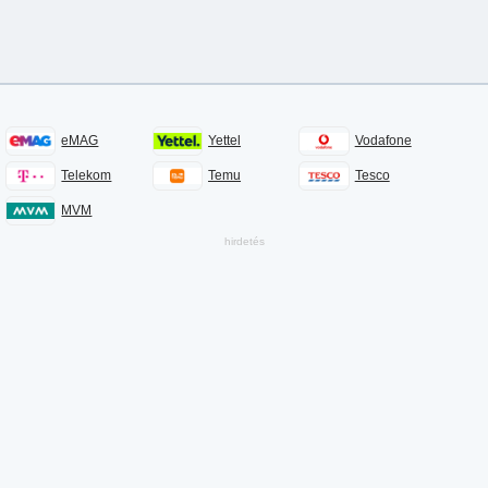
eMAG
Yettel
Vodafone
Telekom
Temu
Tesco
MVM