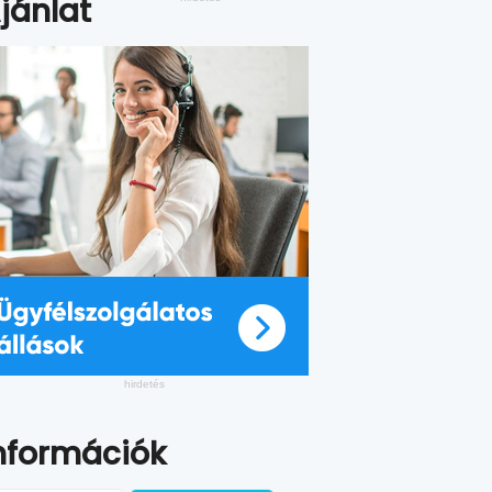
jánlat
nformációk