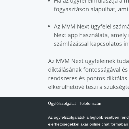
Ha az ügyfél elmulasztja a m
fogyasztáson alapulhat, ami
Az MVM Next ügyfelei számár
Next app használata, amely 
számlázással kapcsolatos i
Az MVM Next ügyfeleinek tudat
diktálásának fontosságával és
rendszeres és pontos diktálás
elkerülhetővé teszi a szükségt
Ügyfélszolgálat - Telefonszám
Az ügyfélszolgálatok a legtöbb esetben ren
elérhetőségekkel akár online chat formában 