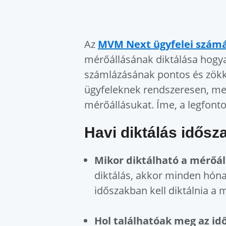
Az
MVM Next ügyfelei szám
mérőállásának diktálása hogya
számlázásának pontos és zök
ügyfeleknek rendszeresen, me
mérőállásukat. Íme, a legfont
Havi diktálás idősz
Mikor diktálható a mérőál
diktálás, akkor minden hón
időszakban kell diktálnia a 
Hol találhatóak meg az id