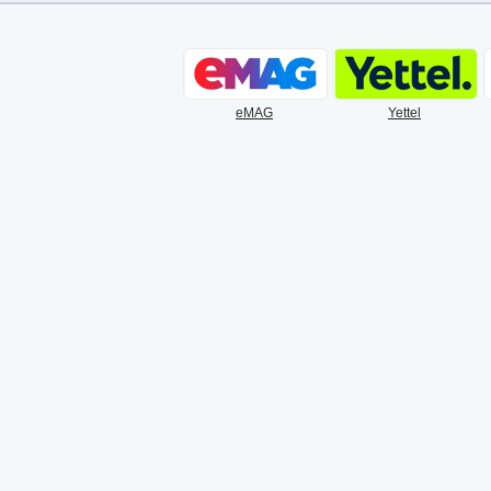
eMAG
Yettel