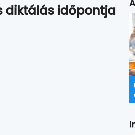
A
 diktálás időpontja
I