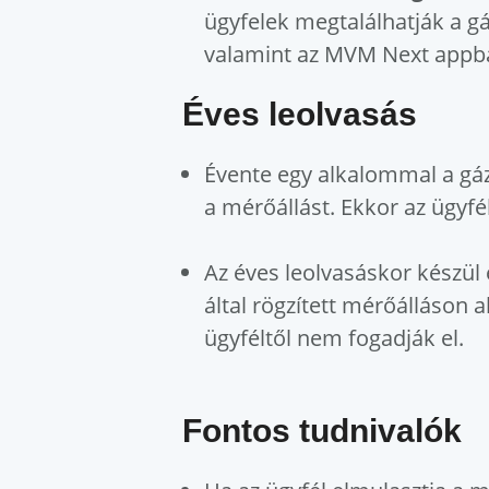
ügyfelek megtalálhatják a gá
valamint az MVM Next appb
Éves leolvasás
Évente egy alkalommal a gázh
a mérőállást. Ekkor az ügyfé
Az éves leolvasáskor készül 
által rögzített mérőálláson a
ügyféltől nem fogadják el.
Fontos tudnivalók