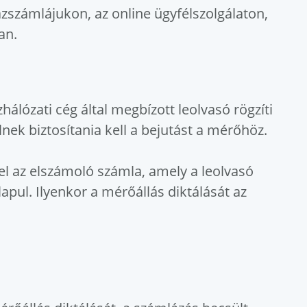
zszámlájukon, az online ügyfélszolgálaton,
an.
álózati cég által megbízott leolvasó rögzíti
lnek biztosítania kell a bejutást a mérőhöz.
el az elszámoló számla, amely a leolvasó
lapul. Ilyenkor a mérőállás diktálását az