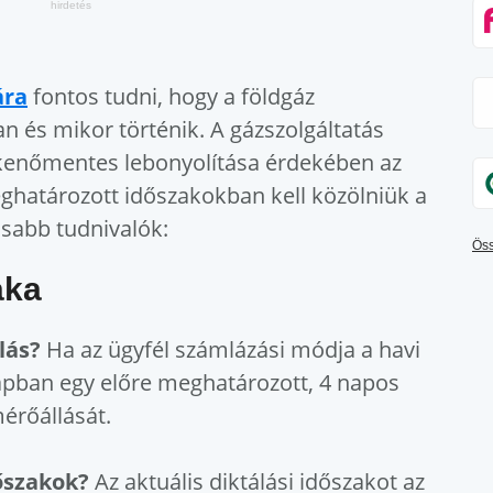
ára
fontos tudni, hogy a földgáz
n és mikor történik. A gázszolgáltatás
kenőmentes lebonyolítása érdekében az
ghatározott időszakokban kell közölniük a
osabb tudnivalók:
Öss
aka
lás?
Ha az ügyfél számlázási módja a havi
apban egy előre meghatározott, 4 napos
mérőállását.
őszakok?
Az aktuális diktálási időszakot az