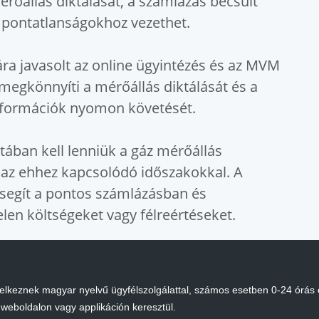
érőállás diktálását, a számlázás becsült
 pontatlanságokhoz vezethet.
a javasolt az online ügyintézés és az MVM
megkönnyíti a mérőállás diktálását és a
nformációk nyomon követését.
ában kell lenniük a gáz mérőállás
 az ehhez kapcsolódó időszakokkal. A
 segít a pontos számlázásban és
elen költségeket vagy félreértéseket.
delkeznek magyar nyelvű ügyfélszolgálattal, számos esetben 0-24 órás
weboldalon vagy applikáción keresztül.