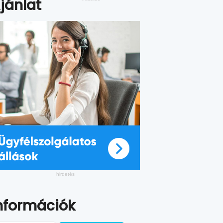
jánlat
nformációk