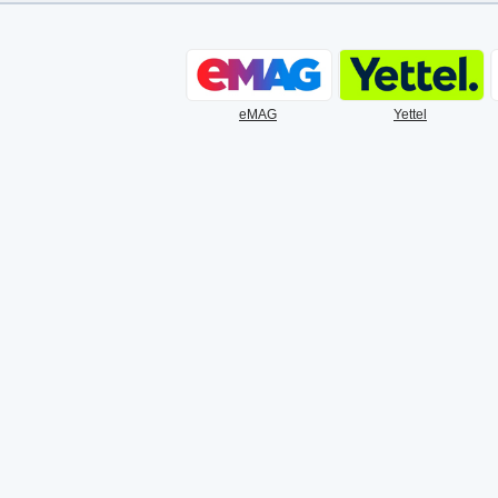
eMAG
Yettel