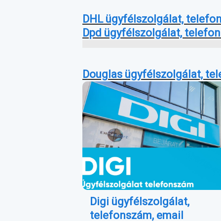
DHL ügyfélszolgálat, telefo
Dpd ügyfélszolgálat, telefo
Douglas ügyfélszolgálat, te
Digi ügyfélszolgálat,
telefonszám, email