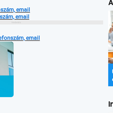
A
nszám, email
nszám, email
lefonszám, email
I