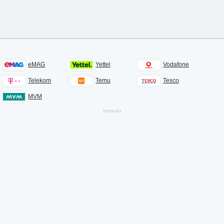
eMAG
Yettel
Vodafone
Telekom
Temu
Tesco
MVM