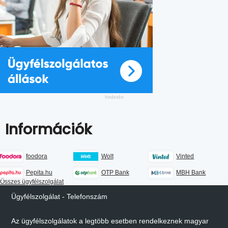
Információk
foodora
Wolt
Vinted
Pepita.hu
OTP Bank
MBH Bank
Összes ügyfélszolgálat
Ügyfélszolgálat - Telefonszám
Az ügyfélszolgálatok a legtöbb esetben rendelkeznek magyar