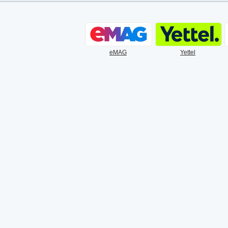
eMAG
Yettel