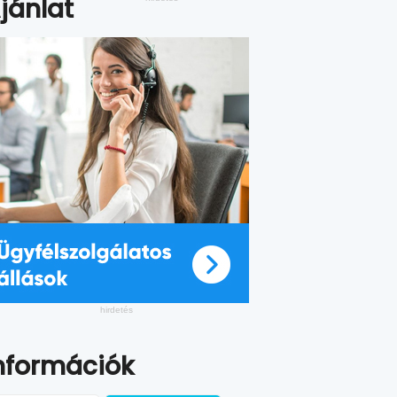
jánlat
nformációk