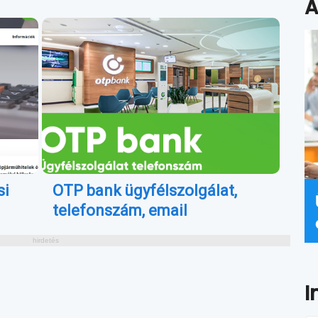
A
si
OTP bank ügyfélszolgálat,
telefonszám, email
I