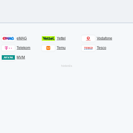
eMAG
Yettel
Vodafone
Telekom
Temu
Tesco
MVM